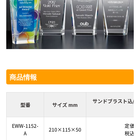
商品情報
サンドブラスト込/2
型番
サイズ mm
刷
EWW-1152-
定価38
210×115×50
A
税込41