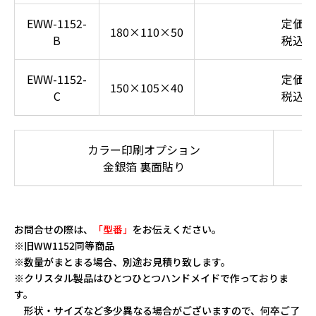
EWW-1152-
定価35
180×110×50
B
税込38
EWW-1152-
定価32
150×105×40
C
税込35
カラー印刷オプション
金銀箔 裏面貼り
お問合せの際は、
「型番」
をお伝えください。
※旧WW1152同等商品
※数量がまとまる場合、別途お見積り致します。
※クリスタル製品はひとつひとつハンドメイドで作っておりま
す。
形状・サイズなど多少異なる場合がございますので、何卒ご了