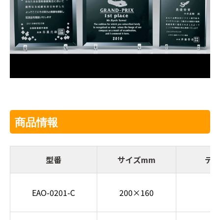
商品情報
型番
サイズmm
デ
EAO-0201-C
200×160