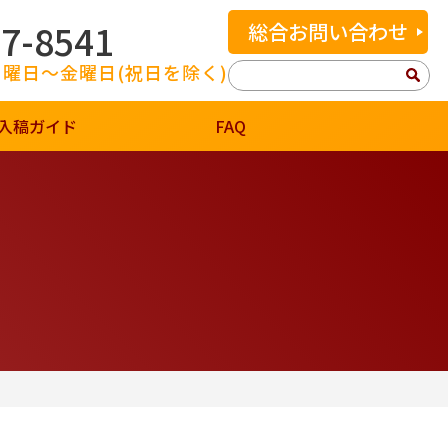
07-8541
総合お問い合わせ
 月曜日～金曜日(祝日を除く)
検
索:
入稿ガイド
FAQ
盾