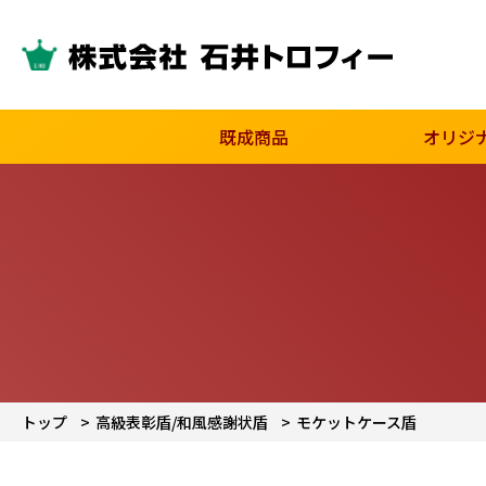
既成商品
オリジ
トップ
高級表彰盾/和風感謝状盾
モケットケース盾