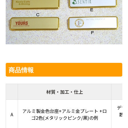
商品情報
材質・加工・仕上
デザ
アルミ製金色台座+アルミ金プレート +ロ
A
数
ゴ2色(メタリックピンク/黒)の例