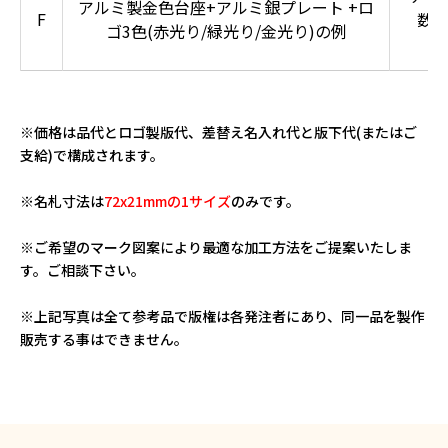
アルミ製金色台座+アルミ銀プレート +ロ
F
数
ゴ3色(赤光り/緑光り/金光り)の例
※価格は品代とロゴ製版代、差替え名入れ代と版下代(またはご
支給)で構成されます。
※名札寸法は
72x21mmの1サイズ
のみです。
※ご希望のマーク図案により最適な加工方法をご提案いたしま
す。ご相談下さい。
※上記写真は全て参考品で版権は各発注者にあり、同一品を製作
販売する事はできません。